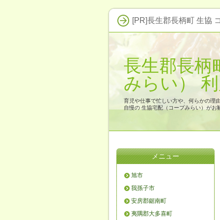
[PR]長生郡長柄町 生協
長生郡長柄
みらい） 
育児や仕事で忙しい方や、何らかの理
自慢の 生協宅配（コープみらい）がお
メニュー
旭市
我孫子市
安房郡鋸南町
夷隅郡大多喜町