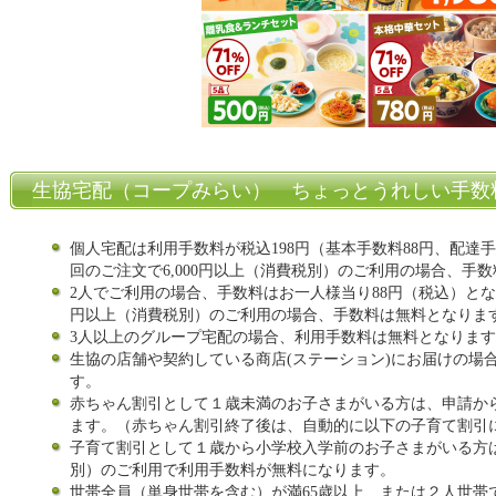
生協宅配（コープみらい） ちょっとうれしい手数
個人宅配は利用手数料が税込198円（基本手数料88円、配達手
回のご注文で6,000円以上（消費税別）のご利用の場合、手
2人でご利用の場合、手数料はお一人様当り88円（税込）となり
円以上（消費税別）のご利用の場合、手数料は無料となりま
3人以上のグループ宅配の場合、利用手数料は無料となりま
生協の店舗や契約している商店(ステーション)にお届けの場
す。
赤ちゃん割引として１歳未満のお子さまがいる方は、申請か
ます。（赤ちゃん割引終了後は、自動的に以下の子育て割引
子育て割引として１歳から小学校入学前のお子さまがいる方は、
別）のご利用で利用手数料が無料になります。
世帯全員（単身世帯を含む）が満65歳以上、または２人世帯で