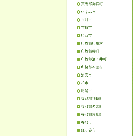
夷隅郡御宿町
いすみ市
市川市
市原市
印西市
印旛郡印旛村
印旛郡栄町
印旛郡酒々井町
印旛郡本埜村
浦安市
柏市
勝浦市
香取郡神崎町
香取郡多古町
香取郡東庄町
香取市
鎌ケ谷市