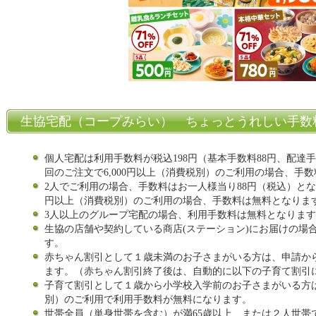
生協宅配（コープみらい） ちょっとうれしい手数
個人宅配は利用手数料が税込198円（基本手数料88円、配達手
回のご注文で6,000円以上（消費税別）のご利用の場合、手
2人でご利用の場合、手数料はお一人様当り88円（税込）となり
円以上（消費税別）のご利用の場合、手数料は無料となりま
3人以上のグループ宅配の場合、利用手数料は無料となりま
生協の店舗や契約している商店(ステーション)にお届けの場
す。
赤ちゃん割引として１歳未満のお子さまがいる方は、申請か
ます。（赤ちゃん割引終了後は、自動的に以下の子育て割引
子育て割引として１歳から小学校入学前のお子さまがいる方は、
別）のご利用で利用手数料が無料になります。
世帯全員（単身世帯を含む）が満65歳以上、または２人世帯で