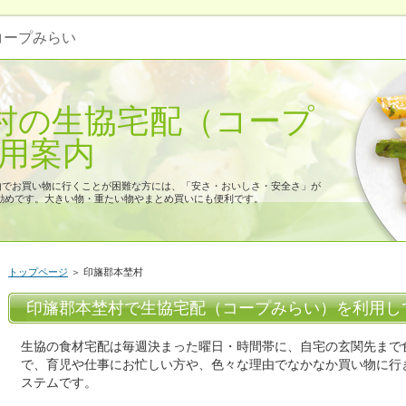
 コープみらい
村の生協宅配（コープ
利用案内
由でお買い物に行くことが困難な方には、「安さ・おいしさ・安全さ」が
勧めです。大きい物・重たい物やまとめ買いにも便利です。
トップページ
＞ 印旛郡本埜村
印旛郡本埜村で生協宅配（コープみらい）を利用し
生協の食材宅配は毎週決まった曜日・時間帯に、自宅の玄関先まで
で、育児や仕事にお忙しい方や、色々な理由でなかなか買い物に行
ステムです。