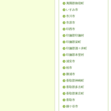
夷隅郡御宿町
いすみ市
市川市
市原市
印西市
印旛郡印旛村
印旛郡栄町
印旛郡酒々井町
印旛郡本埜村
浦安市
柏市
勝浦市
香取郡神崎町
香取郡多古町
香取郡東庄町
香取市
鎌ケ谷市