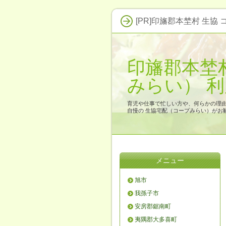
[PR]印旛郡本埜村 生協
印旛郡本埜
みらい） 
育児や仕事で忙しい方や、何らかの理
自慢の 生協宅配（コープみらい）がお
メニュー
旭市
我孫子市
安房郡鋸南町
夷隅郡大多喜町